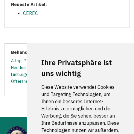
Neueste Artikel:
CEREC
Behandler in der Nähe:
Ihre Privatsphäre ist
Altrip
*
Brühl (Baden)
*
Edingen-Neckarhausen
*
Heddesheim
*
Heidelberg
*
Ilvesheim
*
Ladenburg
*
uns wichtig
Limburgerhof
*
Ludwigshafen am Rhein
*
Neuhofen
*
Oftersheim
*
Plankstadt
*
Viernheim
*
Waldsee
*
Diese Website verwendet Cookies
und Targeting Technologien, um
Ihnen ein besseres Internet-
Erlebnis zu ermöglichen und die
Werbung, die Sie sehen, besser an
Ihre Bedürfnisse anzupassen. Diese
Technologien nutzen wir außerdem,