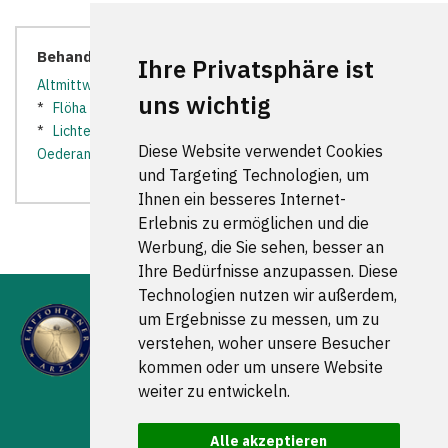
Behandler in der Nähe:
Ihre Privatsphäre ist
Altmittweida
*
Augustusburg
*
Chemnitz
*
Claußnitz
uns wichtig
*
Flöha
*
Freiberg (Sachsen)
*
Hainichen
*
Kriebethal
*
Lichtenau bei Chemnitz
*
Mittweida
*
Niederwiesa
*
Diese Website verwendet Cookies
Oederan
*
Rossau
*
Striegistal
*
und Targeting Technologien, um
Ihnen ein besseres Internet-
Erlebnis zu ermöglichen und die
Werbung, die Sie sehen, besser an
Ihre Bedürfnisse anzupassen. Diese
Technologien nutzen wir außerdem,
um Ergebnisse zu messen, um zu
verstehen, woher unsere Besucher
kommen oder um unsere Website
weiter zu entwickeln.
FOLGEN SIE UNS
Alle akzeptieren