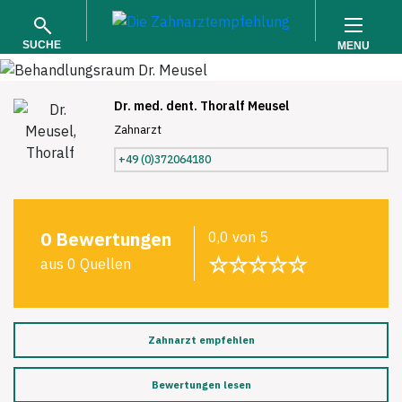
SUCHE
MENU
Dr. med. dent. Thoralf Meusel
Zahnarzt
+49 (0)372064180
SUCHEN
0 Bewertungen
0,0 von 5
☆☆☆☆☆
aus 0 Quellen
Zahnarzt empfehlen
Bewertungen lesen