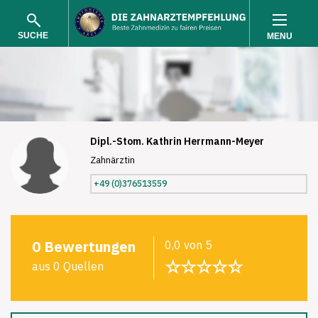
SUCHE
MENU
Dipl.-Stom. Kathrin Herrmann-Meyer
Zahnärztin
SUCHEN
+49 (0)376513559
0 Bewertungen
0,0 von 5
☆☆☆☆☆
aus 0 Quellen