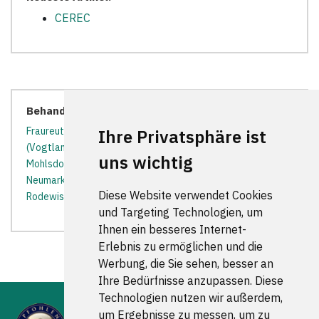
CEREC
Behandler in der Nähe:
Fraureuth
*
Kirchberg (Sachsen)
*
Lengenfeld
Ihre Privatsphäre ist
(Vogtland)
*
Lichtentanne
*
Limbach (Vogtland)
*
uns wichtig
Mohlsdorf-Teichwolframsdorf
*
Mylau
*
Netzschkau
*
Neumark
*
Obercrinitz
*
Reichenbach im Vogtland
*
Diese Website verwendet Cookies
Rodewisch
*
Treuen
*
Zwickau
*
und Targeting Technologien, um
Ihnen ein besseres Internet-
Erlebnis zu ermöglichen und die
Werbung, die Sie sehen, besser an
Ihre Bedürfnisse anzupassen. Diese
Technologien nutzen wir außerdem,
um Ergebnisse zu messen, um zu