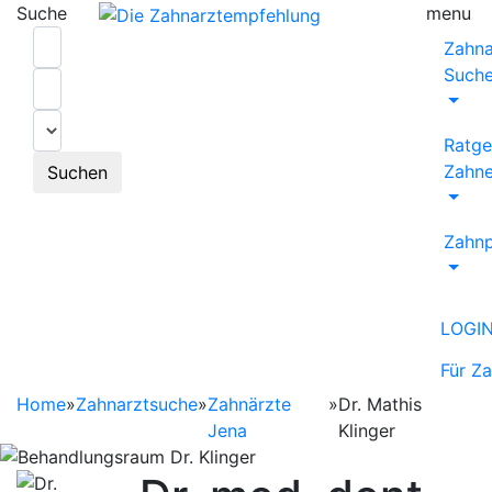
Suche
menu
Zahna
Such
Ratge
Zahne
Suchen
Zahnp
LOGI
Für Z
Home
»
Zahnarztsuche
»
Zahnärzte
»
Dr. Mathis
Jena
Klinger