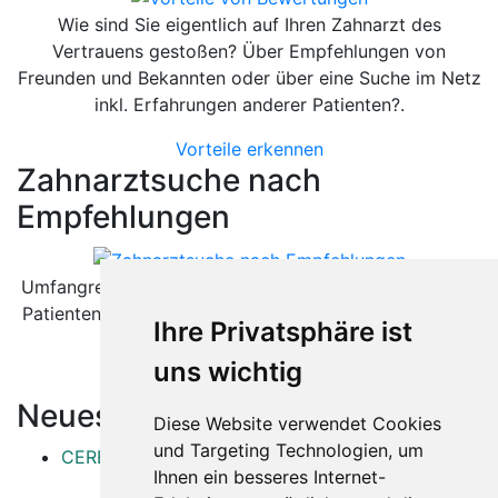
Wie sind Sie eigentlich auf Ihren Zahnarzt des
Vertrauens gestoßen? Über Empfehlungen von
Freunden und Bekannten oder über eine Suche im Netz
inkl. Erfahrungen anderer Patienten?.
Vorteile erkennen
Zahnarztsuche nach
Empfehlungen
Umfangreiche Bewertungsplattformen sind sowohl für
Patienten als auch für Zahnärzte äußerst hilfreich. Wie
Ihre Privatsphäre ist
können diese helfen.
uns wichtig
Besser als gedacht
Neueste Artikel:
Diese Website verwendet Cookies
und Targeting Technologien, um
CEREC
Ihnen ein besseres Internet-