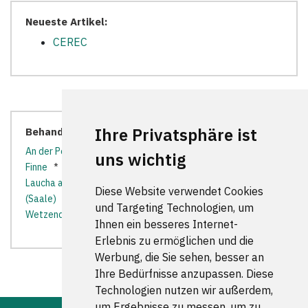
Neueste Artikel:
CEREC
Ihre Privatsphäre ist
Behandler in der Nähe:
An der Poststraße
*
Bad Bibra
*
Dornburg-Camburg
*
uns wichtig
Finne
*
Frauenprießnitz
*
Goseck
*
Karsdorf
*
Laucha an der Unstrut
*
Mücheln (Geiseltal)
*
Naumburg
Diese Website verwendet Cookies
(Saale)
*
Nemsdorf
*
Querfurt
*
Steigra
*
und Targeting Technologien, um
Wetzendorf
*
Ihnen ein besseres Internet-
Erlebnis zu ermöglichen und die
Werbung, die Sie sehen, besser an
Ihre Bedürfnisse anzupassen. Diese
Technologien nutzen wir außerdem,
um Ergebnisse zu messen, um zu