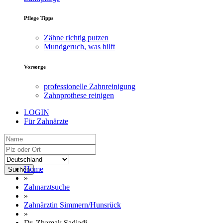
Pflege Tipps
Zähne richtig putzen
Mundgeruch, was hilft
Vorsorge
professionelle Zahnreinigung
Zahnprothese reinigen
LOGIN
Für Zahnärzte
Home
Suchen
»
Zahnarztsuche
»
Zahnärztin Simmern/Hunsrück
»
Dr. Zhamak Sadjadi