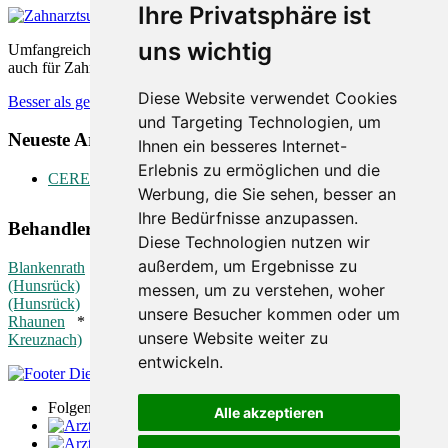
Ihre Privatsphäre ist
uns wichtig
Umfangreiche Bewertungsplattformen sind sowohl für Patienten als
auch für Zahnärzte äußerst hilfreich. Wie können diese helfen.
Diese Website verwendet Cookies
Besser als gedacht
und Targeting Technologien, um
Neueste Artikel:
Ihnen ein besseres Internet-
Erlebnis zu ermöglichen und die
CEREC
Werbung, die Sie sehen, besser an
Ihre Bedürfnisse anzupassen.
Behandler in der Nähe:
Diese Technologien nutzen wir
außerdem, um Ergebnisse zu
Blankenrath
*
Büchenbeuren
*
Enkirch
*
Gemünden
(Hunsrück)
*
Hargesheim
*
Kastellaun
*
Kirchberg
messen, um zu verstehen, woher
(Hunsrück)
*
Kirn
*
Lautzenhausen
*
Monzingen
*
unsere Besucher kommen oder um
Rhaunen
*
Rheinböllen
*
Sohren
*
Wallhausen (Kreis Bad
unsere Website weiter zu
Kreuznach)
*
entwickeln.
Folgen Sie uns
Alle akzeptieren