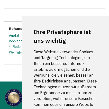
Behandler in der Nähe:
Ihre Privatsphäre ist
Auetal
*
Bad Münder am Deister
*
Bad Nenndorf
*
uns wichtig
Beckedorf
*
Gehrden
*
Haste
*
Lauenau
*
Lindhorst
*
Rodenberg
*
Ronnenberg
*
Seelze
*
Springe
*
Diese Website verwendet Cookies
Wennigsen (Deister)
*
Wunstorf
*
und Targeting Technologien, um
Ihnen ein besseres Internet-
Erlebnis zu ermöglichen und die
Werbung, die Sie sehen, besser an
Ihre Bedürfnisse anzupassen. Diese
Technologien nutzen wir außerdem,
um Ergebnisse zu messen, um zu
verstehen, woher unsere Besucher
kommen oder um unsere Website