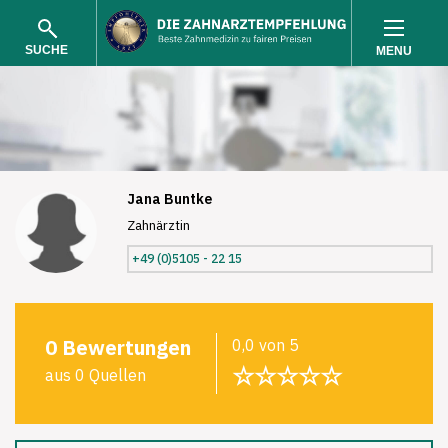
SUCHE
MENU
Jana Buntke
Zahnärztin
SUCHEN
+49 (0)5105 - 22 15
0 Bewertungen
0,0 von 5
☆☆☆☆☆
aus 0 Quellen