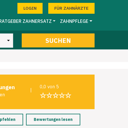
LOGIN
FÜR ZAHNÄRZTE
RATGEBER ZAHNERSATZ
ZAHNPFLEGE
SUCHEN
ungen
0,0 von 5
|
☆☆☆☆☆
len
pfehlen
Bewertungen lesen