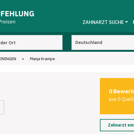
ZAHNARZT SUCHE
EININGEN
»
Manja Krampe
0 Bewert
aus 0 Quel
Zahnarzt em