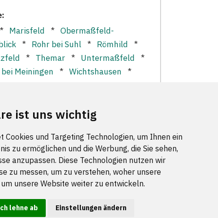
e:
*
Marisfeld
*
Obermaßfeld-
lick
*
Rohr bei Suhl
*
Römhild
*
lzfeld
*
Themar
*
Untermaßfeld
*
 bei Meiningen
*
Wichtshausen
*
re ist uns wichtig
t Cookies und Targeting Technologien, um Ihnen ein
nis zu ermöglichen und die Werbung, die Sie sehen,
sse anzupassen. Diese Technologien nutzen wir
FOLGEN SIE UNS
e zu messen, um zu verstehen, woher unsere
m unsere Website weiter zu entwickeln.
Ich lehne ab
Einstellungen ändern