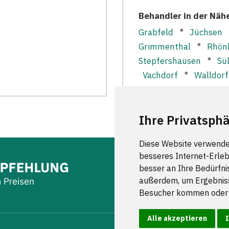
Behandler in der Näh
Grabfeld
*
Jüchsen
Grimmenthal
*
Rhönb
Stepfershausen
*
Sü
Vachdorf
*
Walldorf
Ihre Privatsphä
Diese Website verwende
besseres Internet-Erleb
besser an Ihre Bedürfni
außerdem, um Ergebniss
Besucher kommen oder u
Alle akzeptieren