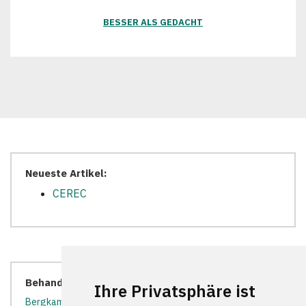
BESSER ALS GEDACHT
Neueste Artikel:
CEREC
Behandler in der Nähe:
Ihre Privatsphäre ist
Bergkamen
*
Bönen
*
Dortmund
*
Fröndenberg/Ruhr