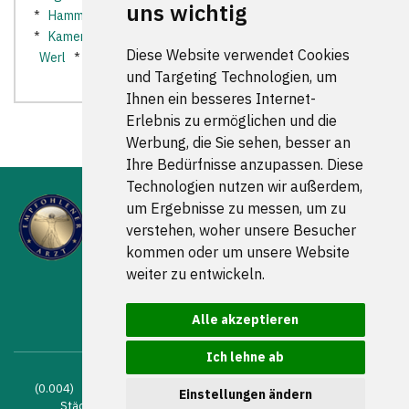
uns wichtig
*
Hamm
*
Holzwickede
*
Iserlohn
*
Iserlohn Hennen
*
Kamen
*
Lünen
*
Menden (Sauerland)
*
Schwerte
*
Diese Website verwendet Cookies
Werl
*
Wickede (Ruhr)
*
und Targeting Technologien, um
Ihnen ein besseres Internet-
Erlebnis zu ermöglichen und die
Werbung, die Sie sehen, besser an
Ihre Bedürfnisse anzupassen. Diese
Technologien nutzen wir außerdem,
um Ergebnisse zu messen, um zu
verstehen, woher unsere Besucher
kommen oder um unsere Website
weiter zu entwickeln.
FOLGEN SIE UNS
Alle akzeptieren
Ich lehne ab
(0.004) © 2004 - 2026 DEV AG |
Zahnarztsuche
|
Zahnärzte in
Einstellungen ändern
Städten
|
Kontakt
|
Impressum
|
AGB
|
Datenschutz
|