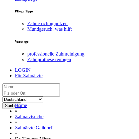
Pflege Tipps
Zähne richtig putzen
Mundgeruch, was hilft
Vorsorge
professionelle Zahnreinigung
Zahnprothese reinigen
LOGIN
Für Zahnärzte
Home
Suchen
»
Zahnarztsuche
»
Zahnärzte Gaildorf
»
Dr. Thomas Missy