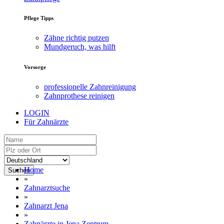
Pflege Tipps
Zähne richtig putzen
Mundgeruch, was hilft
Vorsorge
professionelle Zahnreinigung
Zahnprothese reinigen
LOGIN
Für Zahnärzte
Home
Suchen
»
Zahnarztsuche
»
Zahnarzt Jena
»
Zahnärzte in Jena Zentrum