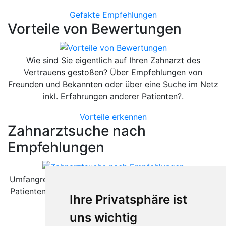
Gefakte Empfehlungen
Vorteile von Bewertungen
Wie sind Sie eigentlich auf Ihren Zahnarzt des
Vertrauens gestoßen? Über Empfehlungen von
Freunden und Bekannten oder über eine Suche im Netz
inkl. Erfahrungen anderer Patienten?.
Vorteile erkennen
Zahnarztsuche nach
Empfehlungen
Umfangreiche Bewertungsplattformen sind sowohl für
Patienten als auch für Zahnärzte äußerst hilfreich. Wie
Ihre Privatsphäre ist
können diese helfen.
uns wichtig
Besser als gedacht