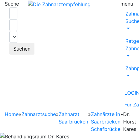
Suche
menu
Zahna
Such
Ratge
Zahne
Suchen
Zahnp
LOGI
Für Z
Home
»
Zahnarztsuche
»
Zahnarzt
»
Zahnärzte in
»
Dr.
Saarbrücken
Saarbrücken
Horst
Schafbrücke
Kares