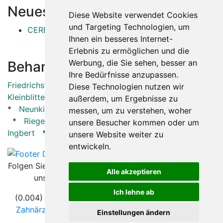
Neueste Artikel:
Diese Website verwendet Cookies
und Targeting Technologien, um
CEREC
Ihnen ein besseres Internet-
Erlebnis zu ermöglichen und die
Werbung, die Sie sehen, besser an
Behandler in der Nähe:
Ihre Bedürfnisse anzupassen.
Friedrichsthal
*
Großrosseln
*
Heusweiler
*
Diese Technologien nutzen wir
Kleinblittersdorf
*
Mandelbachtal
*
Merchweiler
außerdem, um Ergebnisse zu
*
Neunkirchen (Saar)
*
Püttlingen
*
Quierschied
messen, um zu verstehen, woher
*
Riegelsberg
*
Spiesen-Elversberg
*
St.
unsere Besucher kommen oder um
Ingbert
*
Sulzbach/Saar
*
Völklingen
*
unsere Website weiter zu
entwickeln.
Folgen Sie
Alle akzeptieren
uns
Ich lehne ab
(0.004) © 2004 - 2026 DEV AG |
Zahnarztsuche
|
Zahnärzte in Städten
|
Kontakt
|
Impressum
|
AGB
|
Einstellungen ändern
Datenschutz
|
Verhaltenskodex