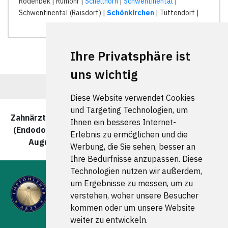
Rodenbek | Rumohr |
Schellhorn
|
Schwentinental
|
Schwentinental (Raisdorf) |
Schönkirchen
| Tüttendorf |
Ihre Privatsphäre ist
uns wichtig
Diese Website verwendet Cookies
und Targeting Technologien, um
Zahnärzte und Zahnärztinnen für Wurzelbehandlung
Ihnen ein besseres Internet-
(Endodontie) in Schönkirchen wurde zuletzt am 09.
Erlebnis zu ermöglichen und die
August 2026 um 00:00:08 Uhr aktualisiert.
Werbung, die Sie sehen, besser an
Ihre Bedürfnisse anzupassen. Diese
Technologien nutzen wir außerdem,
um Ergebnisse zu messen, um zu
verstehen, woher unsere Besucher
kommen oder um unsere Website
weiter zu entwickeln.