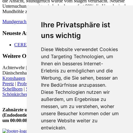
die Ansicht, Mundgeruch würde vom Magen verursacht. Neueste
Untersuchungen zeigen jedoch, dass zu fast 90% die Ursache in der
Mundhöhle zu finden ist.
Mundgeruch - was hilft
Ihre Privatsphäre ist
Neueste Artikel:
uns wichtig
CEREC
Diese Website verwendet Cookies
Weitere Orte in der Nähe von
und Targeting Technologien, um
Ihnen ein besseres Internet-
Achterwehr |
Altenholz
|
Altwittenbek
| Dobersdorf |
Erlebnis zu ermöglichen und die
Dänischenhagen | Felm |
Flintbek
|
Gettorf
|
Heikendorf
|
Kiel
|
Werbung, die Sie sehen, besser an
Kronshagen
| Laboe |
Melsdorf
|
Molfsee
|
Mönkeberg
| Noer |
Preetz
|
Probsteierhagen
| Quarnbek | Rastorf | Rodenbek | Rumohr |
Ihre Bedürfnisse anzupassen.
Schellhorn
|
Schwentinental
| Schwentinental (Raisdorf) |
Diese Technologien nutzen wir
Schönkirchen
| Tüttendorf |
außerdem, um Ergebnisse zu
messen, um zu verstehen, woher
Zahnärzte und Zahnärztinnen für Wurzelbehandlung
unsere Besucher kommen oder um
(Endodontie) in Altenholz wurde zuletzt am 09. August 2026
unsere Website weiter zu
um 00:00:08 Uhr aktualisiert.
entwickeln.