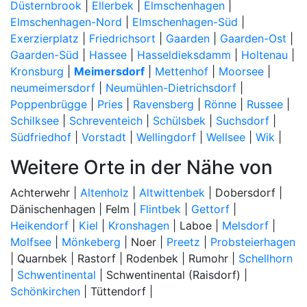
Düsternbrook
|
Ellerbek
|
Elmschenhagen
|
Elmschenhagen-Nord
|
Elmschenhagen-Süd
|
Exerzierplatz
|
Friedrichsort
|
Gaarden
|
Gaarden-Ost
|
Gaarden-Süd
|
Hassee
|
Hasseldieksdamm
|
Holtenau
|
Kronsburg
|
Meimersdorf
|
Mettenhof
|
Moorsee
|
neumeimersdorf
|
Neumühlen-Dietrichsdorf
|
Poppenbrügge
|
Pries
|
Ravensberg
|
Rönne
|
Russee
|
Schilksee
|
Schreventeich
|
Schülsbek
|
Suchsdorf
|
Südfriedhof
|
Vorstadt
|
Wellingdorf
|
Wellsee
|
Wik
|
Weitere Orte in der Nähe von
Achterwehr |
Altenholz
|
Altwittenbek
| Dobersdorf |
Dänischenhagen | Felm |
Flintbek
|
Gettorf
|
Heikendorf
|
Kiel
|
Kronshagen
| Laboe |
Melsdorf
|
Molfsee
|
Mönkeberg
| Noer |
Preetz
|
Probsteierhagen
| Quarnbek | Rastorf | Rodenbek | Rumohr |
Schellhorn
|
Schwentinental
| Schwentinental (Raisdorf) |
Schönkirchen
| Tüttendorf |