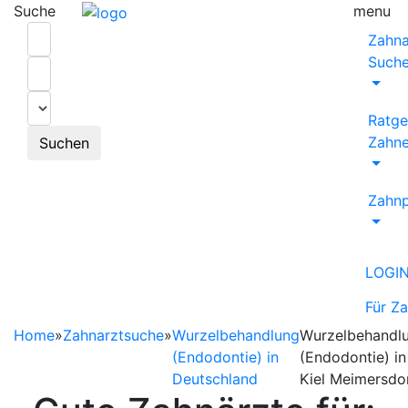
Suche
menu
Zahna
Such
Ratge
Zahne
Suchen
Zahnp
LOGI
Für Z
Home
»
Zahnarztsuche
»
Wurzelbehandlung
Wurzelbehandl
(Endodontie) in
(Endodontie) in
Deutschland
Kiel Meimersdo