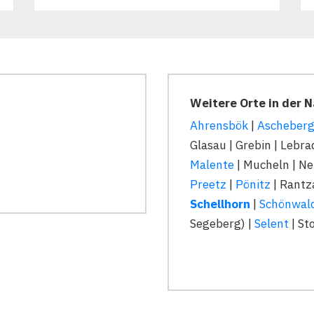
Weitere Orte in der 
Ahrensbök
|
Ascheberg 
Glasau | Grebin | Lebr
Malente
| Mucheln | N
Preetz
|
Pönitz
| Rantz
Schellhorn
|
Schönwal
Segeberg) |
Selent
| St