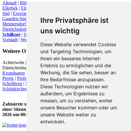
Altstadt
|
Blücherplatz
|
Brunswik
|
Damperhof
|
Düsternbrook
|
Ellerbek
|
Elmschenhagen
|
Elmschenhagen-Nord
|
Elmschenhagen-
Süd
|
Exerzierplatz
|
Friedrichsort
|
Gaarden
|
Gaarden-Ost
|
Ihre Privatsphäre ist
Gaarden-Süd
|
Hassee
|
Hasseldieksdamm
|
Holtenau
|
Kronsburg
|
Meimersdorf
|
Mettenhof
|
Moorsee
|
neumeimersdorf
|
Neumühlen-
uns wichtig
Dietrichsdorf
|
Poppenbrügge
|
Pries
|
Ravensberg
|
Rönne
|
Russee
|
Schilksee
|
Schreventeich
|
Schülsbek
|
Suchsdorf
|
Südfriedhof
|
Vorstadt
|
Wellingdorf
|
Wellsee
|
Wik
|
Diese Website verwendet Cookies
Weitere Orte in der Nähe von
und Targeting Technologien, um
Ihnen ein besseres Internet-
Achterwehr |
Altenholz
|
Altwittenbek
| Dobersdorf |
Erlebnis zu ermöglichen und die
Dänischenhagen | Felm |
Flintbek
|
Gettorf
|
Heikendorf
|
Kiel
|
Werbung, die Sie sehen, besser an
Kronshagen
| Laboe |
Melsdorf
|
Molfsee
|
Mönkeberg
| Noer |
Preetz
|
Probsteierhagen
| Quarnbek | Rastorf | Rodenbek | Rumohr |
Ihre Bedürfnisse anzupassen.
Schellhorn
|
Schwentinental
| Schwentinental (Raisdorf) |
Diese Technologien nutzen wir
Schönkirchen
| Tüttendorf |
außerdem, um Ergebnisse zu
messen, um zu verstehen, woher
Zahnärzte und Zahnärztinnen für CEREC - Zahnersatz in
unsere Besucher kommen oder um
einer Sitzung in Kiel Schilksee wurde zuletzt am 06. August
unsere Website weiter zu
2026 um 00:00:08 Uhr aktualisiert.
entwickeln.