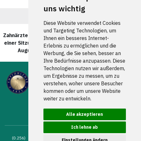
uns wichtig
Diese Website verwendet Cookies
und Targeting Technologien, um
Zahnärzte und Zahnärztinnen für CEREC - Zahnersatz in
Ihnen ein besseres Internet-
einer Sitzung in Kiel Ravensberg wurde zuletzt am 07.
Erlebnis zu ermöglichen und die
August 2026 um 00:00:08 Uhr aktualisiert.
Werbung, die Sie sehen, besser an
Ihre Bedürfnisse anzupassen. Diese
Technologien nutzen wir außerdem,
um Ergebnisse zu messen, um zu
verstehen, woher unsere Besucher
kommen oder um unsere Website
weiter zu entwickeln.
FOLGEN SIE UNS
Alle akzeptieren
Ich lehne ab
(0.256) © 2004 - 2026 DEV AG |
Zahnarztsuche
|
Zahnärzte in
Einstellungen ändern