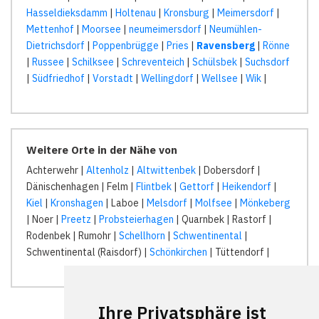
Hasseldieksdamm
|
Holtenau
|
Kronsburg
|
Meimersdorf
|
Mettenhof
|
Moorsee
|
neumeimersdorf
|
Neumühlen-
Dietrichsdorf
|
Poppenbrügge
|
Pries
|
Ravensberg
|
Rönne
|
Russee
|
Schilksee
|
Schreventeich
|
Schülsbek
|
Suchsdorf
|
Südfriedhof
|
Vorstadt
|
Wellingdorf
|
Wellsee
|
Wik
|
Weitere Orte in der Nähe von
Achterwehr |
Altenholz
|
Altwittenbek
| Dobersdorf |
Dänischenhagen | Felm |
Flintbek
|
Gettorf
|
Heikendorf
|
Kiel
|
Kronshagen
| Laboe |
Melsdorf
|
Molfsee
|
Mönkeberg
| Noer |
Preetz
|
Probsteierhagen
| Quarnbek | Rastorf |
Rodenbek | Rumohr |
Schellhorn
|
Schwentinental
|
Schwentinental (Raisdorf) |
Schönkirchen
| Tüttendorf |
Ihre Privatsphäre ist