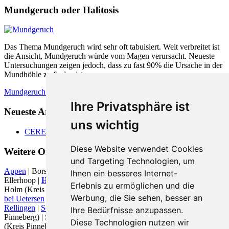
Mundgeruch oder Halitosis
Das Thema Mundgeruch wird sehr oft tabuisiert. Weit verbreitet ist
die Ansicht, Mundgeruch würde vom Magen verursacht. Neueste
Untersuchungen zeigen jedoch, dass zu fast 90% die Ursache in der
Mundhöhle zu finden ist.
Mundgeruch - was hilft
Ihre Privatsphäre ist
Neueste Artikel:
uns wichtig
CEREC
Diese Website verwendet Cookies
Weitere Orte in der Nähe von
und Targeting Technologien, um
Appen
| Borstel-Hohenraden |
Bönningstedt
| Ellerau |
Ellerbek
|
Ihnen ein besseres Internet-
Ellerhoop |
Halstenbek
|
Hamburg
|
Hasloh
| Hetlinger Neuerkoog |
Erlebnis zu ermöglichen und die
Holm (Kreis Pinneberg) | Jork | Kummerfeld | Moorrege |
Moorrege
Werbung, die Sie sehen, besser an
bei Uetersen
|
Norderstedt
|
Pinneberg
|
Prisdorf
|
Quickborn
|
Rellingen
|
Schenefeld (Bezirk Hamburg)
| Schenefeld (Kreis
Ihre Bedürfnisse anzupassen.
Pinneberg) | Schenefeld (Kreis Steinburg) |
Tangstedt
| Tangstedt
Diese Technologien nutzen wir
(Kreis Pinneberg) | Tornesch |
Wedel
|