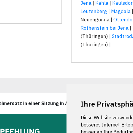
Jena
|
Kahla
|
Kaulsdor
Leutenberg
|
Magdala
Neuengönna |
Ottendo
Rothenstein bei Jena
|
(Thüringen) |
Stadtrod
(Thüringen) |
Ihre Privatsphä
hnersatz in einer Sitzung in Apolda wurde zuletzt am 06
Diese Website verwende
besseres Internet-Erleb
besser an Ihre Bedürfni