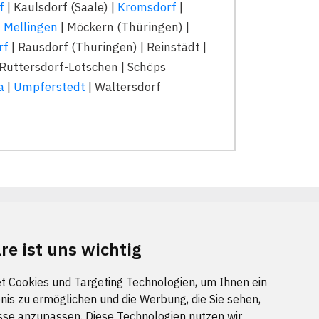
f
| Kaulsdorf (Saale) |
Kromsdorf
|
|
Mellingen
| Möckern (Thüringen) |
rf
| Rausdorf (Thüringen) | Reinstädt |
 Ruttersdorf-Lotschen | Schöps
a
|
Umpferstedt
| Waltersdorf
re ist uns wichtig
. August 2026 um 00:00:08 Uhr aktualisiert.
t Cookies und Targeting Technologien, um Ihnen ein
nis zu ermöglichen und die Werbung, die Sie sehen,
sse anzupassen. Diese Technologien nutzen wir