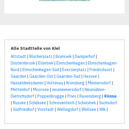
Alle Stadtteile von Kiel
Altstadt
|
Blücherplatz
|
Brunswik
|
Damperhof
|
Düsternbrook
|
Ellerbek
|
Elmschenhagen
|
Elmschenhagen-
Nord
|
Elmschenhagen-Süd
|
Exerzierplatz
|
Friedrichsort
|
Gaarden
|
Gaarden-Ost
|
Gaarden-Süd
|
Hassee
|
Hasseldieksdamm
|
Holtenau
|
Kronsburg
|
Meimersdorf
|
Mettenhof
|
Moorsee
|
neumeimersdorf
|
Neumühlen-
Dietrichsdorf
|
Poppenbrügge
|
Pries
|
Ravensberg
|
Rönne
|
Russee
|
Schilksee
|
Schreventeich
|
Schülsbek
|
Suchsdorf
|
Südfriedhof
|
Vorstadt
|
Wellingdorf
|
Wellsee
|
Wik
|