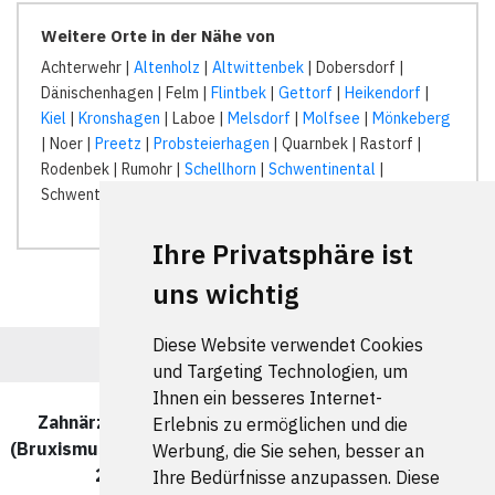
Weitere Orte in der Nähe von
Achterwehr |
Altenholz
|
Altwittenbek
| Dobersdorf |
Dänischenhagen | Felm |
Flintbek
|
Gettorf
|
Heikendorf
|
Kiel
|
Kronshagen
| Laboe |
Melsdorf
|
Molfsee
|
Mönkeberg
| Noer |
Preetz
|
Probsteierhagen
| Quarnbek | Rastorf |
Rodenbek | Rumohr |
Schellhorn
|
Schwentinental
|
Schwentinental (Raisdorf) |
Schönkirchen
| Tüttendorf |
Ihre Privatsphäre ist
uns wichtig
Diese Website verwendet Cookies
und Targeting Technologien, um
Ihnen ein besseres Internet-
Zahnärzte und Zahnärztinnen für Zähneknirschen
Erlebnis zu ermöglichen und die
(Bruxismus) in Kiel Rönne wurde zuletzt am 07. August
Werbung, die Sie sehen, besser an
2026 um 00:00:08 Uhr aktualisiert.
Ihre Bedürfnisse anzupassen. Diese