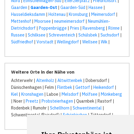
Nord
|
Elmschenhagen-Süd
|
Exerzierplatz
|
Friedrichsort
|
Gaarden
|
Gaarden-Ost
|
Gaarden-Süd
|
Hassee
|
Hasseldieksdamm
|
Holtenau
|
Kronsburg
|
Meimersdorf
|
Mettenhof
|
Moorsee
|
neumeimersdorf
|
Neumühlen-
Dietrichsdorf
|
Poppenbrügge
|
Pries
|
Ravensberg
|
Rönne
|
Russee
|
Schilksee
|
Schreventeich
|
Schülsbek
|
Suchsdorf
|
Südfriedhof
|
Vorstadt
|
Wellingdorf
|
Wellsee
|
Wik
|
Weitere Orte in der Nähe von
Achterwehr |
Altenholz
|
Altwittenbek
| Dobersdorf |
Dänischenhagen | Felm |
Flintbek
|
Gettorf
|
Heikendorf
|
Kiel
|
Kronshagen
| Laboe |
Melsdorf
|
Molfsee
|
Mönkeberg
| Noer |
Preetz
|
Probsteierhagen
| Quarnbek | Rastorf |
Rodenbek | Rumohr |
Schellhorn
|
Schwentinental
|
Schwentinental (Raisdorf) |
Schönkirchen
| Tüttendorf |