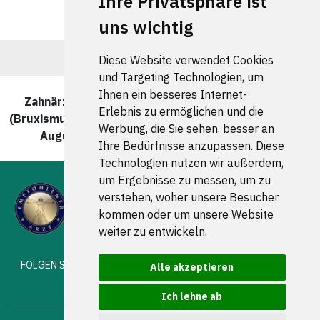
Ihre Privatsphäre ist
uns wichtig
Diese Website verwendet Cookies
und Targeting Technologien, um
Ihnen ein besseres Internet-
Zahnärzte und Zahnärztinnen für Zähneknirschen
Erlebnis zu ermöglichen und die
(Bruxismus) in Kiel Gaarden-Ost wurde zuletzt am 08.
Werbung, die Sie sehen, besser an
August 2026 um 00:00:08 Uhr aktualisiert.
Ihre Bedürfnisse anzupassen. Diese
Technologien nutzen wir außerdem,
um Ergebnisse zu messen, um zu
verstehen, woher unsere Besucher
kommen oder um unsere Website
weiter zu entwickeln.
FOLGEN SIE UNS
Alle akzeptieren
Ich lehne ab