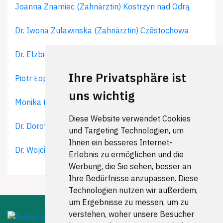
Joanna Znamiec (Zahnärztin) Kostrzyn nad Odrą
Dr. Iwona Zulawinska (Zahnärztin) Czêstochowa
Dr. Elzbieta Zurkowska (Zahnärztin) Kraków (Krakau)
Ihre Privatsphäre ist
Piotr Łopuch (Zahnarzt) Kraków (Krakau)
uns wichtig
Monika Łopuszyńska (Zahnärztin) Kraków (Krakau)
Diese Website verwendet Cookies
Dr. Dorota Łukjan (Zahnärztin) Białystok
und Targeting Technologien, um
Ihnen ein besseres Internet-
Dr. Wojciech Łukjan (Zahnarzt) Białystok
Erlebnis zu ermöglichen und die
Werbung, die Sie sehen, besser an
Ihre Bedürfnisse anzupassen. Diese
Technologien nutzen wir außerdem,
um Ergebnisse zu messen, um zu
verstehen, woher unsere Besucher