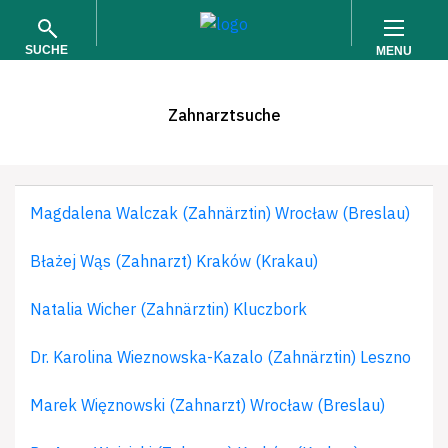
SUCHE
MENU
Zahnarztsuche
Magdalena Walczak (Zahnärztin) Wrocław (Breslau)
SUCHEN
Błażej Wąs (Zahnarzt) Kraków (Krakau)
Natalia Wicher (Zahnärztin) Kluczbork
Dr. Karolina Wieznowska-Kazalo (Zahnärztin) Leszno
Marek Więznowski (Zahnarzt) Wrocław (Breslau)