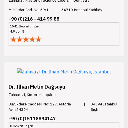
Zahnarzt, Master of Science Lasers in Dentistry
Mühürdar Cad. No. 69/1
|
34710 Istanbul Kadıköy
+90 (0)216 - 414 99 88
1541 Bewertungen
4.9 von 5
★★★★★
Dr. Ilhan Metin Dağsuyu
Zahnartzt, Kieferorthopäde
Büyükdere Caddesi, No: 127, Astoria
|
34394 Istanbul
Avm 34394
Şişli
+90 (0)15118894147
0 Bewertungen