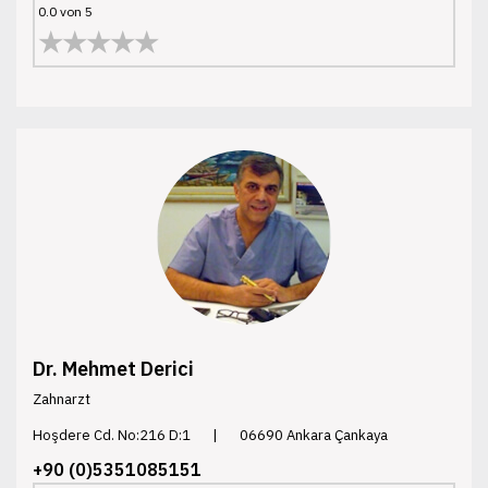
0.0 von 5
★★★★★
Dr. Mehmet Derici
Zahnarzt
Hoşdere Cd. No:216 D:1
|
06690 Ankara Çankaya
+90 (0)5351085151