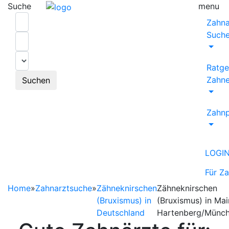
Suche
menu
Zahna
Such
Ratge
Zahne
Suchen
Zahnp
LOGI
Für Z
Home
»
Zahnarztsuche
»
Zähneknirschen
Zähneknirschen
(Bruxismus) in
(Bruxismus) in Ma
Deutschland
Hartenberg/Münch