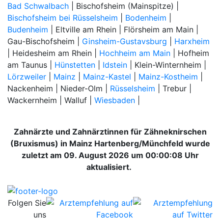
Bad Schwalbach
| Bischofsheim (Mainspitze) |
Bischofsheim bei Rüsselsheim
|
Bodenheim
|
Budenheim
| Eltville am Rhein | Flörsheim am Main |
Gau-Bischofsheim |
Ginsheim-Gustavsburg
|
Harxheim
| Heidesheim am Rhein |
Hochheim am Main
| Hofheim
am Taunus |
Hünstetten
|
Idstein
| Klein-Winternheim |
Lörzweiler
|
Mainz
|
Mainz-Kastel
|
Mainz-Kostheim
|
Nackenheim | Nieder-Olm |
Rüsselsheim
| Trebur |
Wackernheim | Walluf |
Wiesbaden
|
Zahnärzte und Zahnärztinnen für Zähneknirschen
(Bruxismus) in Mainz Hartenberg/Münchfeld wurde
zuletzt am 09. August 2026 um 00:00:08 Uhr
aktualisiert.
Folgen Sie
uns