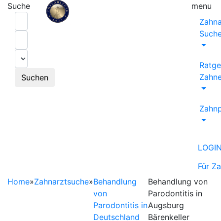
Suche
menu
Zahna
Such
Ratge
Zahne
Suchen
Zahnp
LOGI
Für Z
Home
»
Zahnarztsuche
»
Behandlung
Behandlung von
von
Parodontitis in
Parodontitis in
Augsburg
Deutschland
Bärenkeller