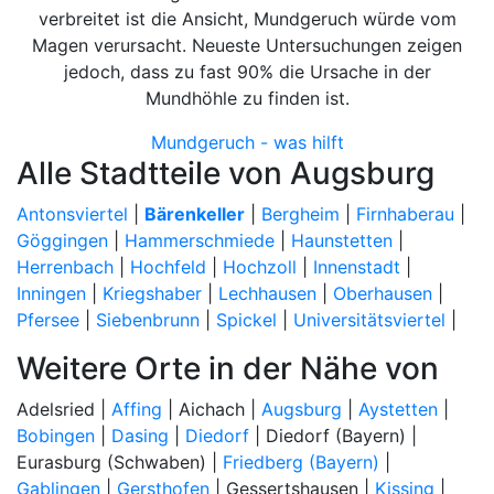
verbreitet ist die Ansicht, Mundgeruch würde vom
Magen verursacht. Neueste Untersuchungen zeigen
jedoch, dass zu fast 90% die Ursache in der
Mundhöhle zu finden ist.
Mundgeruch - was hilft
Alle Stadtteile von Augsburg
Antonsviertel
|
Bärenkeller
|
Bergheim
|
Firnhaberau
|
Göggingen
|
Hammerschmiede
|
Haunstetten
|
Herrenbach
|
Hochfeld
|
Hochzoll
|
Innenstadt
|
Inningen
|
Kriegshaber
|
Lechhausen
|
Oberhausen
|
Pfersee
|
Siebenbrunn
|
Spickel
|
Universitätsviertel
|
Weitere Orte in der Nähe von
Adelsried |
Affing
| Aichach |
Augsburg
|
Aystetten
|
Bobingen
|
Dasing
|
Diedorf
| Diedorf (Bayern) |
Eurasburg (Schwaben) |
Friedberg (Bayern)
|
Gablingen
|
Gersthofen
| Gessertshausen |
Kissing
|