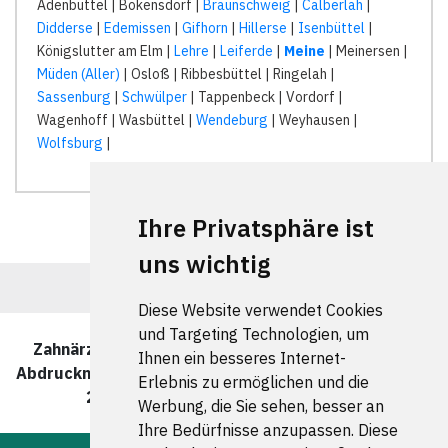
Adenbüttel | Bokensdorf |
Braunschweig
|
Calberlah
|
Didderse
|
Edemissen
|
Gifhorn
|
Hillerse
|
Isenbüttel
|
Königslutter am Elm |
Lehre
|
Leiferde
|
Meine
| Meinersen |
Müden (Aller)
| Osloß | Ribbesbüttel | Ringelah |
Sassenburg
|
Schwülper
| Tappenbeck | Vordorf |
Wagenhoff | Wasbüttel |
Wendeburg
| Weyhausen |
Wolfsburg
|
Ihre Privatsphäre ist
uns wichtig
Diese Website verwendet Cookies
und Targeting Technologien, um
Zahnärzte und Zahnärztinnen für berührungslose
Ihnen ein besseres Internet-
Abdrucknahme in Meine wurde zuletzt am 10. August
Erlebnis zu ermöglichen und die
2026 um 00:00:08 Uhr aktualisiert.
Werbung, die Sie sehen, besser an
Ihre Bedürfnisse anzupassen. Diese