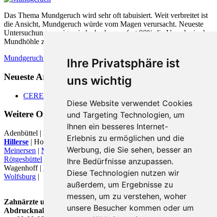
Das Thema Mundgeruch wird sehr oft tabuisiert. Weit verbreitet ist
die Ansicht, Mundgeruch würde vom Magen verursacht. Neueste
Untersuchungen zeigen jedoch, dass zu fast 90% die Ursache in der
Mundhöhle zu finden ist.
Mundgeruch - was hilft
Ihre Privatsphäre ist
Neueste Artikel:
uns wichtig
CEREC
Diese Website verwendet Cookies
Weitere Orte in der Nähe von
und Targeting Technologien, um
Ihnen ein besseres Internet-
Adenbüttel | Bokensdorf |
Braunschweig
|
Calberlah
|
Gifhorn
|
Erlebnis zu ermöglichen und die
Hillerse
| Hohne |
Isenbüttel
| Langlingen |
Leiferde
|
Meine
|
Werbung, die Sie sehen, besser an
Meinersen
|
Müden (Aller)
| Osloß | Ribbesbüttel | Ringelah |
Rötgesbüttel
|
Sassenburg
| Tappenbeck | Ummern | Vordorf |
Ihre Bedürfnisse anzupassen.
Wagenhoff |
Wahrenholz
| Wasbüttel |
Wesendorf
|
Weyhausen
|
Diese Technologien nutzen wir
Wolfsburg
|
außerdem, um Ergebnisse zu
messen, um zu verstehen, woher
Zahnärzte und Zahnärztinnen für berührungslose
unsere Besucher kommen oder um
Abdrucknahme in Hillerse wurde zuletzt am 07. August 2026