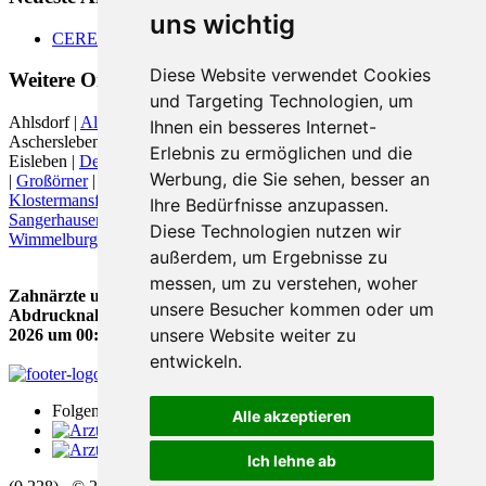
uns wichtig
CEREC
Diese Website verwendet Cookies
Weitere Orte in der Nähe von
und Targeting Technologien, um
Ahlsdorf |
Allstedt
|
Arnstein
| Arnstein (Sachsen-Anhalt) |
Ihnen ein besseres Internet-
Aschersleben | Augsdorf |
Ballenstedt
| Benndorf | Bornstedt bei
Erlebnis zu ermöglichen und die
Eisleben |
Dessau-Roßlau
| Ermsleben | Falkenstein/Harz |
Gerbstedt
Werbung, die Sie sehen, besser an
|
Großörner
| Harzgerode |
Helbra
|
Hergisdorf
|
Hettstedt
| Hübitz |
Klostermansfeld
| Könnern |
Lutherstadt Eisleben
|
Mansfeld
|
Ihre Bedürfnisse anzupassen.
Sangerhausen
| Siersleben |
Wallhausen bei Sangerhausen
|
Diese Technologien nutzen wir
Wimmelburg
|
außerdem, um Ergebnisse zu
messen, um zu verstehen, woher
Zahnärzte und Zahnärztinnen für berührungslose
unsere Besucher kommen oder um
Abdrucknahme in Harzgerode wurde zuletzt am 07. August
unsere Website weiter zu
2026 um 00:00:08 Uhr aktualisiert.
entwickeln.
Folgen Sie uns
Alle akzeptieren
Ich lehne ab