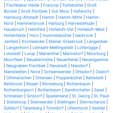
|
Fischbeker Heide
|
Francop
|
Fuhlsbüttel
|
Groß
Borstel
|
Groß Flottbek
|
Gut Moor
|
Hafencity
|
Hamburg-Altstadt
|
Hamm
|
Hamm-Mitte
|
Hamm-
Nord
|
Hammerbrook
|
Harburg
|
Harvestehude
|
Hausbruch
|
Heimfeld
|
Hoheluft-Ost
|
Hoheluft-West
|
Hohenfelde
|
Horn
|
Hummelsbüttel
|
Iserbrook
|
Jenfeld
|
Kirchwerder
|
Kleiner Grasbrook
|
Langenbek
|
Langenhorn
|
Lemsahl-Mellingstedt
|
Lohbrügge
|
Lokstedt
|
Lurup
|
Marienthal
|
Marmstorf
|
Moorburg
|
Moorfleet
|
Neuallermöhe
|
Neuenfelde
|
Neuengamme
|
Neugraben-Fischbek
|
Neustadt
|
Niendorf
|
Nienstedten
|
Nord
|
Ochsenwerder
|
Ohlsdorf
|
Osdorf
|
Othmarschen
|
Ottensen
|
Poppenbüttel
|
Rahlstedt
|
Reitbrook
|
Rissen
|
Rönneburg
|
Rothenbaum
|
Rothenburgsort
|
Rotherbaum
|
Sandtorhafen
|
Sasel
|
Schnelsen
|
Sinstorf
|
Spadenland
|
St. Georg
|
St. Pauli
|
Steilshoop
|
Steinwerder
|
Stellingen
|
Sternschanze
|
Sülldorf
|
Tatenberg
|
Tonndorf
|
Uhlenhorst
|
Veddel
|