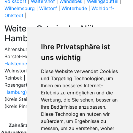
Volksdorf
|
Waltershof
|
Wandsbek
|
Wellingsbüttel
|
Wilhelmsburg
|
Wilstorf
|
Winterhude
|
Wohldorf-
Ohlstedt
|
Weitere Orte in der Nähe von
Hamburg
Ihre Privatsphäre ist
Ahrensburg | Ammersbek | Appen |
Barsbüttel
|
uns wichtig
Borstel-Hohenraden |
Bönningstedt
|
Ellerbek
|
Glinde
|
Halstenbek
|
Hamburg
|
Hasloh
| Jork |
Lübeck
| Neu
Wulmstorf |
Norderstedt
|
Oststeinbek
| Pinneberg |
Diese Website verwendet Cookies
Reinbek |
Rellingen
|
Rosengarten (Kreis Harburg)
|
und Targeting Technologien, um
Rosengarten (Landkreis Harburg) |
Schenefeld (Bezirk
Ihnen ein besseres Internet-
Hamburg)
| Schenefeld (Kreis Pinneberg) | Schenefeld
Erlebnis zu ermöglichen und die
(Kreis Steinburg) |
Seevetal
|
Stapelfeld
| Tangstedt
Werbung, die Sie sehen, besser an
(Kreis Pinneberg) |
Ihre Bedürfnisse anzupassen.
Diese Technologien nutzen wir
außerdem, um Ergebnisse zu
Zahnärzte und Zahnärztinnen für berührungslose
messen, um zu verstehen, woher
Abdrucknahme in Hamburg wurde zuletzt am 05 August