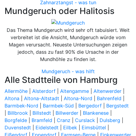
Zahnarztangst - was tun
Mundgeruch oder Halitosis
Das Thema Mundgeruch wird sehr oft tabuisiert. Weit
verbreitet ist die Ansicht, Mundgeruch würde vom
Magen verursacht. Neueste Untersuchungen zeigen
jedoch, dass zu fast 90% die Ursache in der
Mundhöhle zu finden ist.
Mundgeruch - was hilft
Alle Stadtteile von Hamburg
Allermöhe
|
Alsterdorf
|
Altengamme
|
Altenwerder
|
Altona
|
Altona-Altstadt
|
Altona-Nord
|
Bahrenfeld
|
Barmbek-Nord
|
Barmbek-Süd
|
Bergedorf
|
Bergstedt
|
Billbrook
|
Billstedt
|
Billwerder
|
Blankenese
|
Borgfelde
|
Bramfeld
|
Cranz
|
Curslack
|
Dulsberg
|
Duvenstedt
|
Eidelstedt
|
Eilbek
|
Eimsbüttel
|
Eißendorf
|
Eppendorf
|
Farmsen-Berne
|
Finkenwerder