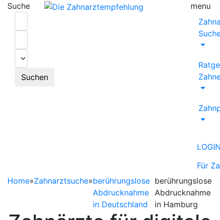
Suche
menu
Zahna
Such
Ratge
Zahne
Suchen
Zahnp
LOGI
Für Z
Home
»
Zahnarztsuche
»
berührungslose
berührungslose
Abdrucknahme
Abdrucknahme
in Deutschland
in Hamburg