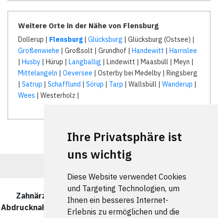
Weitere Orte in der Nähe von Flensburg
Dollerup |
Flensburg
|
Glücksburg
| Glücksburg (Ostsee) |
Großenwiehe
| Großsolt | Grundhof |
Handewitt
|
Harrislee
|
Husby
| Hürup |
Langballig
| Lindewitt | Maasbüll | Meyn |
Mittelangeln
|
Oeversee
| Osterby bei Medelby | Ringsberg
|
Satrup
|
Schafflund
|
Sörup
|
Tarp
| Wallsbüll |
Wanderup
|
Wees
| Westerholz |
Ihre Privatsphäre ist
uns wichtig
Diese Website verwendet Cookies
und Targeting Technologien, um
Zahnärzte und Zahnärztinnen für berührungslose
Ihnen ein besseres Internet-
Abdrucknahme in Flensburg wurde zuletzt am 08 August
Erlebnis zu ermöglichen und die