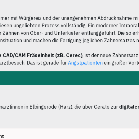
 immer mit Würgereiz und der unangenehmen Abdrucknahme mi
iesen ungeliebten Prozess vollständig. Ein moderner Intraora
en Zähnen von Ober- und Unterkiefer entlanggeführt. Die so 
nsituation und machen die Fertigung jeglichen Zahnersatzes m
e CAD/CAM Fräseinheit (zB. Cerec)
, ist der neue Zahnersatz
arztbesuch. Das ist gerade für
Angstpatienten
ein großer Vorte
närztinnen in Elbingerode (Harz), die über Geräte zur
digital
ht