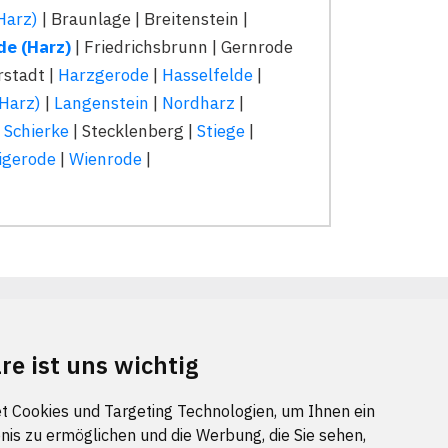
Harz)
| Braunlage | Breitenstein |
de (Harz)
| Friedrichsbrunn | Gernrode
rstadt |
Harzgerode
|
Hasselfelde
|
(Harz)
|
Langenstein
|
Nordharz
|
|
Schierke
| Stecklenberg |
Stiege
|
igerode
|
Wienrode
|
re ist uns wichtig
t am 04 August 2026 aktualisiert.
t Cookies und Targeting Technologien, um Ihnen ein
nis zu ermöglichen und die Werbung, die Sie sehen,