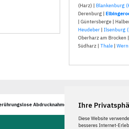
(Harz) |
Blankenburg (
Derenburg |
Elbingero
| Güntersberge | Halbe
Heudeber
|
Ilsenburg 
Oberharz am Brocken 
Südharz |
Thale
|
Wern
Ihre Privatsphä
berührungslose Abdrucknahme in Elbingerode wurde zuletz
Diese Website verwende
besseres Internet-Erleb