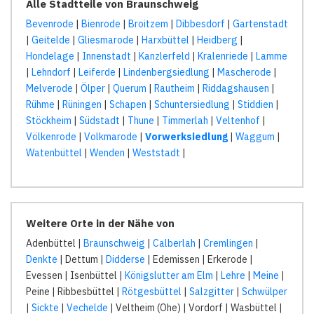
Alle Stadtteile von Braunschweig
Bevenrode
|
Bienrode
|
Broitzem
|
Dibbesdorf
|
Gartenstadt
|
Geitelde
|
Gliesmarode
|
Harxbüttel
|
Heidberg
|
Hondelage
|
Innenstadt
|
Kanzlerfeld
|
Kralenriede
|
Lamme
|
Lehndorf
|
Leiferde
|
Lindenbergsiedlung
|
Mascherode
|
Melverode
|
Ölper
|
Querum
|
Rautheim
|
Riddagshausen
|
Rühme
|
Rüningen
|
Schapen
|
Schuntersiedlung
|
Stiddien
|
Stöckheim
|
Südstadt
|
Thune
|
Timmerlah
|
Veltenhof
|
Völkenrode
|
Volkmarode
|
Vorwerksiedlung
|
Waggum
|
Watenbüttel
|
Wenden
|
Weststadt
|
Weitere Orte in der Nähe von
Adenbüttel |
Braunschweig
|
Calberlah
|
Cremlingen
|
Denkte
| Dettum |
Didderse
| Edemissen | Erkerode |
Evessen | Isenbüttel |
Königslutter am Elm
|
Lehre
|
Meine
|
Peine | Ribbesbüttel |
Rötgesbüttel
|
Salzgitter
|
Schwülper
|
Sickte
|
Vechelde
| Veltheim (Ohe) | Vordorf | Wasbüttel |