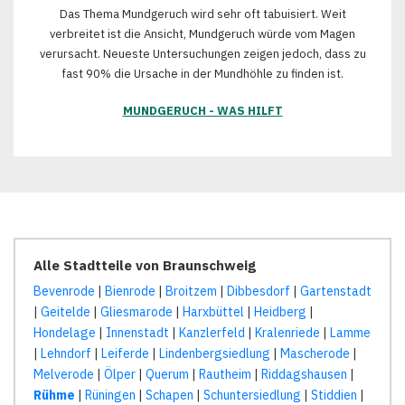
Das Thema Mundgeruch wird sehr oft tabuisiert. Weit
verbreitet ist die Ansicht, Mundgeruch würde vom Magen
verursacht. Neueste Untersuchungen zeigen jedoch, dass zu
fast 90% die Ursache in der Mundhöhle zu finden ist.
MUNDGERUCH - WAS HILFT
Alle Stadtteile von Braunschweig
Bevenrode
|
Bienrode
|
Broitzem
|
Dibbesdorf
|
Gartenstadt
|
Geitelde
|
Gliesmarode
|
Harxbüttel
|
Heidberg
|
Hondelage
|
Innenstadt
|
Kanzlerfeld
|
Kralenriede
|
Lamme
|
Lehndorf
|
Leiferde
|
Lindenbergsiedlung
|
Mascherode
|
Melverode
|
Ölper
|
Querum
|
Rautheim
|
Riddagshausen
|
Rühme
|
Rüningen
|
Schapen
|
Schuntersiedlung
|
Stiddien
|