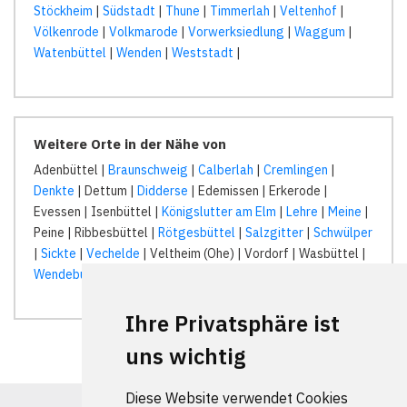
Stöckheim
|
Südstadt
|
Thune
|
Timmerlah
|
Veltenhof
|
Völkenrode
|
Volkmarode
|
Vorwerksiedlung
|
Waggum
|
Watenbüttel
|
Wenden
|
Weststadt
|
Weitere Orte in der Nähe von
Adenbüttel |
Braunschweig
|
Calberlah
|
Cremlingen
|
Denkte
| Dettum |
Didderse
| Edemissen | Erkerode |
Evessen | Isenbüttel |
Königslutter am Elm
|
Lehre
|
Meine
|
Peine | Ribbesbüttel |
Rötgesbüttel
|
Salzgitter
|
Schwülper
|
Sickte
|
Vechelde
| Veltheim (Ohe) | Vordorf | Wasbüttel |
Wendeburg
|
Wolfenbüttel
| Wolfsburg |
Ihre Privatsphäre ist
uns wichtig
Diese Website verwendet Cookies