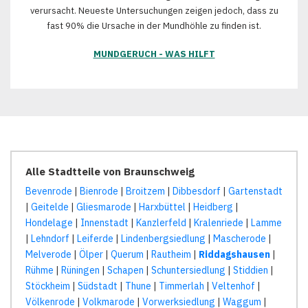
verursacht. Neueste Untersuchungen zeigen jedoch, dass zu
fast 90% die Ursache in der Mundhöhle zu finden ist.
MUNDGERUCH - WAS HILFT
Alle Stadtteile von Braunschweig
Bevenrode
|
Bienrode
|
Broitzem
|
Dibbesdorf
|
Gartenstadt
|
Geitelde
|
Gliesmarode
|
Harxbüttel
|
Heidberg
|
Hondelage
|
Innenstadt
|
Kanzlerfeld
|
Kralenriede
|
Lamme
|
Lehndorf
|
Leiferde
|
Lindenbergsiedlung
|
Mascherode
|
Melverode
|
Ölper
|
Querum
|
Rautheim
|
Riddagshausen
|
Rühme
|
Rüningen
|
Schapen
|
Schuntersiedlung
|
Stiddien
|
Stöckheim
|
Südstadt
|
Thune
|
Timmerlah
|
Veltenhof
|
Völkenrode
|
Volkmarode
|
Vorwerksiedlung
|
Waggum
|