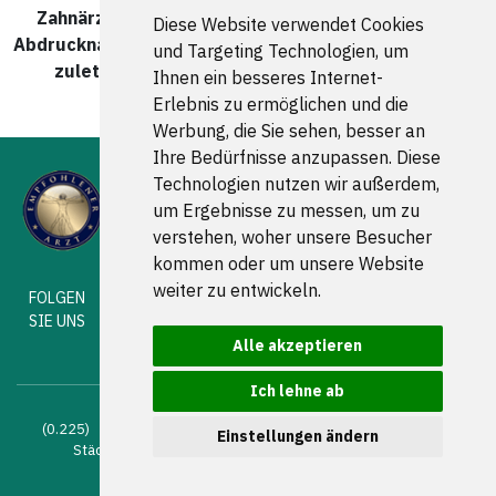
Zahnärzte und Zahnärztinnen für berührungslose
Diese Website verwendet Cookies
Abdrucknahme in Braunschweig Riddagshausen wurde
und Targeting Technologien, um
zuletzt am 06. August 2026 um 00:00:08 Uhr
Ihnen ein besseres Internet-
aktualisiert.
Erlebnis zu ermöglichen und die
Werbung, die Sie sehen, besser an
Ihre Bedürfnisse anzupassen. Diese
Technologien nutzen wir außerdem,
um Ergebnisse zu messen, um zu
verstehen, woher unsere Besucher
kommen oder um unsere Website
weiter zu entwickeln.
FOLGEN
SIE UNS
Alle akzeptieren
Ich lehne ab
(0.225) © 2004 - 2026 DEV AG |
Zahnarztsuche
|
Zahnärzte in
Einstellungen ändern
Städten
|
Kontakt
|
Impressum
|
AGB
|
Datenschutz
|
Verhaltenskodex