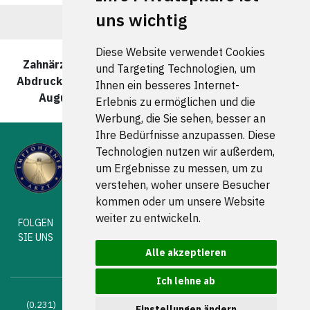
uns wichtig
Diese Website verwendet Cookies
Zahnärzte und Zahnärztinnen für berührungslose
und Targeting Technologien, um
Abdrucknahme in Ballenstedt wurde zuletzt am 10.
Ihnen ein besseres Internet-
August 2026 um 00:00:08 Uhr aktualisiert.
Erlebnis zu ermöglichen und die
Werbung, die Sie sehen, besser an
Ihre Bedürfnisse anzupassen. Diese
Technologien nutzen wir außerdem,
um Ergebnisse zu messen, um zu
verstehen, woher unsere Besucher
kommen oder um unsere Website
weiter zu entwickeln.
FOLGEN
SIE UNS
Alle akzeptieren
Ich lehne ab
(0.231) © 2004 - 2026 DEV AG |
Zahnarztsuche
|
Zahnärzte in
Einstellungen ändern