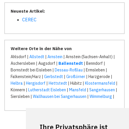
Neueste Artikel:
CEREC
Weitere Orte in der Nähe von
Ahlsdorf |
Allstedt
|
Arnstein
| Arnstein (Sachsen-Anhalt) |
Aschersleben | Augsdorf |
Ballenstedt
| Benndorf |
Bornstedt bei Eisleben |
Dessau-Roßlau
| Ermsleben |
Falkenstein/Harz |
Gerbstedt
|
Großörner
| Harzgerode |
Helbra
|
Hergisdorf
|
Hettstedt
| Hübitz |
Klostermansfeld
|
Könnern |
Lutherstadt Eisleben
|
Mansfeld
|
Sangerhausen
|
Siersleben |
Wallhausen bei Sangerhausen
|
Wimmelburg
|
Ihre Privatsphäre ist