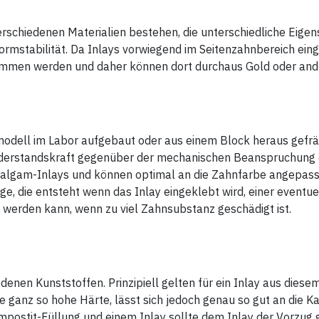
rschiedenen Materialien bestehen, die unterschiedliche Eigen
ormstabilität. Da Inlays vorwiegend im Seitenzahnbereich eing
ommen werden und daher können dort durchaus Gold oder an
dell im Labor aufgebaut oder aus einem Block heraus gefräs
Widerstandskraft gegenüber der mechanischen Beanspruchung d
 Amalgam-Inlays und können optimal an die Zahnfarbe angepass
ge, die entsteht wenn das Inlay eingeklebt wird, einer eventue
t werden kann, wenn zu viel Zahnsubstanz geschädigt ist.
denen Kunststoffen. Prinzipiell gelten für ein Inlay aus diese
ne ganz so hohe Härte, lässt sich jedoch genau so gut an die 
mpostit-Füllung und einem Inlay sollte dem Inlay der Vorzug