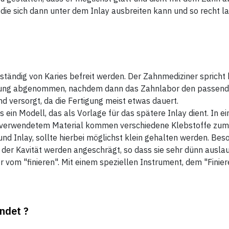
die sich dann unter dem Inlay ausbreiten kann und so recht 
tändig von Karies befreit werden. Der Zahnmediziner spricht h
lung abgenommen, nachdem dann das Zahnlabor den passenden 
d versorgt, da die Fertigung meist etwas dauert.
ein Modell, das als Vorlage für das spätere Inlay dient. In e
h verwendetem Material kommen verschiedene Klebstoffe zum E
und Inlay, sollte hierbei möglichst klein gehalten werden. Beso
der Kavität werden angeschrägt, so dass sie sehr dünn auslau
 vom "finieren". Mit einem speziellen Instrument, dem "Finierer
ndet ?