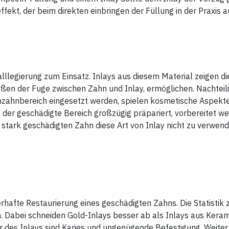
fekt, der beim direkten einbringen der Füllung in der Praxis a
legierung zum Einsatz. Inlays aus diesem Material zeigen die
ßen der Fuge zwischen Zahn und Inlay, ermöglichen. Nachteilig
enzahnbereich eingesetzt werden, spielen kosmetische Aspekte
en der geschädigte Bereich großzügig präpariert, vorbereitet w
 stark geschädigten Zahn diese Art von Inlay nicht zu verwend
rhafte Restaurierung eines geschädigten Zahns. Die Statistik
. Dabei schneiden Gold-Inlays besser ab als Inlays aus Keram
 des Inlays sind Karies und ungenügende Befestigung. Weiter