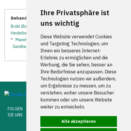
Ihre Privatsphäre ist
Behandler in der Nähe:
uns wichtig
Brühl (Baden)
*
Edingen-Neckarhausen
*
Eppelheim
*
Heidelberg
*
Hockenheim
*
Ketsch
*
Leimen (Baden)
Diese Website verwendet Cookies
*
Mannheim
*
Neulußheim
*
Plankstadt
*
Reilingen
*
und Targeting Technologien, um
Sandhausen
*
Schwetzingen
*
Walldorf (Baden)
*
Ihnen ein besseres Internet-
Erlebnis zu ermöglichen und die
Werbung, die Sie sehen, besser an
Ihre Bedürfnisse anzupassen. Diese
Technologien nutzen wir außerdem,
um Ergebnisse zu messen, um zu
verstehen, woher unsere Besucher
kommen oder um unsere Website
weiter zu entwickeln.
FOLGEN
SIE UNS
Alle akzeptieren